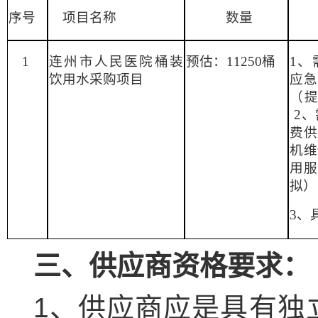
序号
项目名称
数量
1
连州市人民
医院桶装
预估：
11250桶
1、
饮用水采购项目
应
（
2、
费供
机维
用服
拟）
3、
三
、供应商资格要求：
1、供应商应是具有独